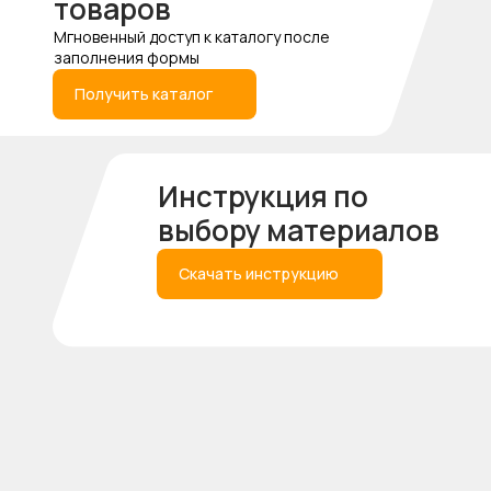
товаров
+7
Мгновенный доступ к каталогу после
заполнения формы
Получить каталог
Выберите материал из списка
Инструкция по
выбору материалов
Получить консультацию
Скачать инструкцию
Мы находимся тут
3 филиала в городе
Пн-Пт: 9:00-19:00