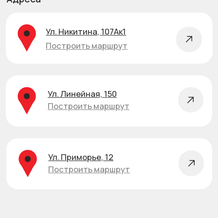
ИП Кушнаренко В.Е.
ОГРНИП 321547600062802
ИНН 540814222227
8 (923) 176-99-44
Подскажем по наличию и цене за 5 минут
Telegram
Max
WhatsApp
График работы г. Новосибирск
Пн-Пт: 9:00-19:00
Сб: 9:00-16:00
Вс: 9:00-14:00