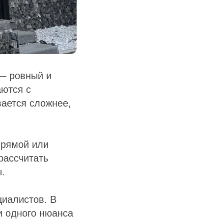
 — ровный и
аются с
вается сложнее,
прямой или
рассчитать
.
циалистов. В
и одного нюанса