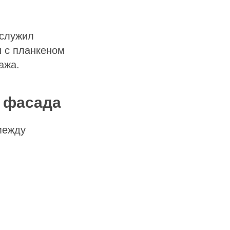
 служил
ы с планкеном
ажа.
я фасада
между