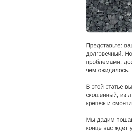
Представьте: ва
долговечный. Н
проблемами: дос
чем ожидалось.
В этой статье в
скошенный, из л
крепеж и смонти
Мы дадим пошаг
конце вас ждёт 