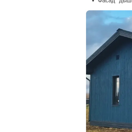
Фасад "дыш