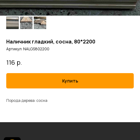
Наличник гладкий, сосна, 80*2200
Артикул:
NALGS802200
р.
116
Купить
Порода дерева: сосна
ИП Кушнаренко В.Е.
ОГРНИП 321547600062802
ИНН 540814222227