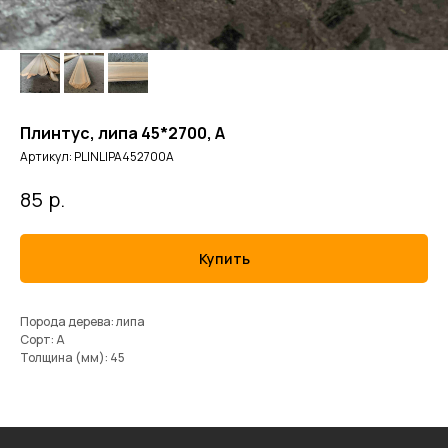
Плинтус, липа 45*2700, А
Артикул:
PLINLIPA452700A
р.
85
Купить
Порода дерева: липа
Сорт: А
Толщина (мм): 45
ИП Кушнаренко В.Е.
ОГРНИП 321547600062802
ИНН 540814222227