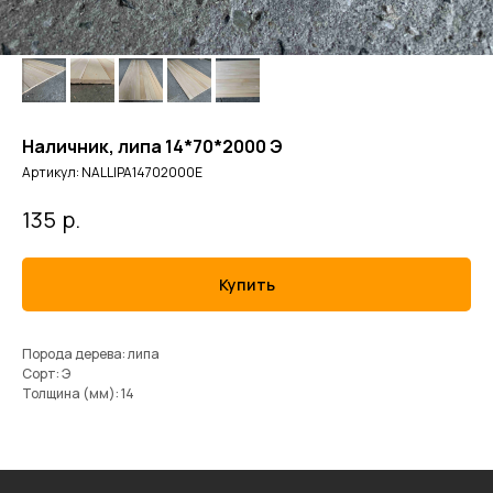
Наличник, липа 14*70*2000 Э
Артикул:
NALLIPA14702000E
р.
135
Купить
Порода дерева: липа
Сорт: Э
Толщина (мм): 14
ИП Кушнаренко В.Е.
ОГРНИП 321547600062802
ИНН 540814222227