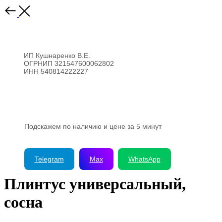
ИП Кушнаренко В.Е.
ОГРНИП 321547600062802
ИНН 540814222227
8 (923) 176-99-44
Подскажем по наличию и цене за 5 минут
Telegram
Max
WhatsApp
Плинтус универсальный,
сосна