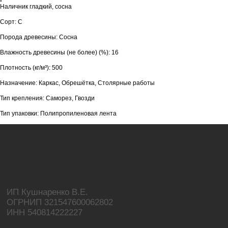
Наличник гладкий, сосна
Сорт: С
Порода древесины: Сосна
Влажность древесины (не более) (%): 16
Плотность (кг/м³): 500
Назначение: Каркас, Обрешётка, Столярные работы
Тип крепления: Саморез, Гвозди
Тип упаковки: Полипропиленовая лента
ИП Кушнаренко В.Е.
ОГРНИП 321547600062802
ИНН 540814222227
8 (923) 176-99-44
Подскажем по наличию и цене за 5 минут