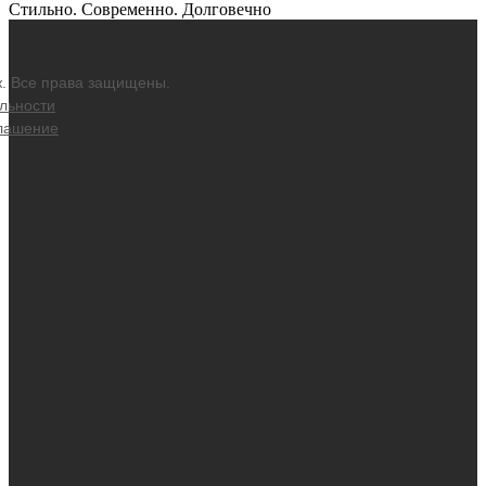
Стильно. Современно. Долговечно
ж. Все права защищены.
льности
глашение