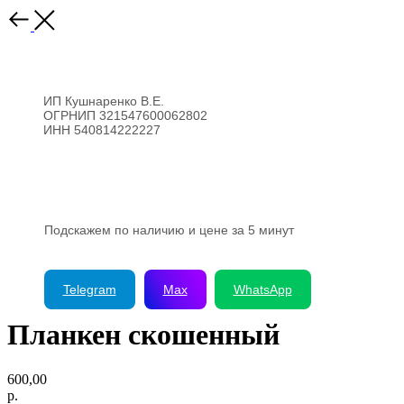
ИП Кушнаренко В.Е.
ОГРНИП 321547600062802
ИНН 540814222227
8 (923) 176-99-44
Подскажем по наличию и цене за 5 минут
Telegram
Max
WhatsApp
Планкен скошенный
600,00
р.