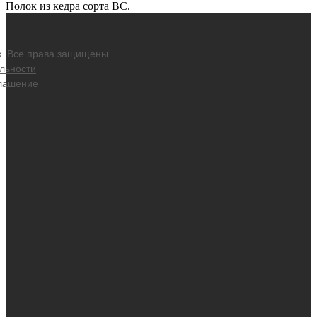
Полок из кедра сорта BC.
ж. Все права защищены.
льности
глашение