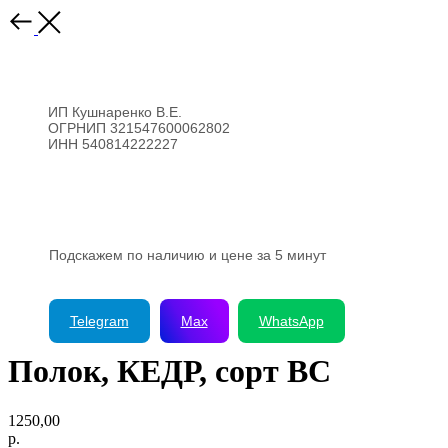
ИП Кушнаренко В.Е.
ОГРНИП 321547600062802
ИНН 540814222227
8 (923) 176-99-44
Подскажем по наличию и цене за 5 минут
Telegram
Max
WhatsApp
Полок, КЕДР, сорт BC
1250,00
р.