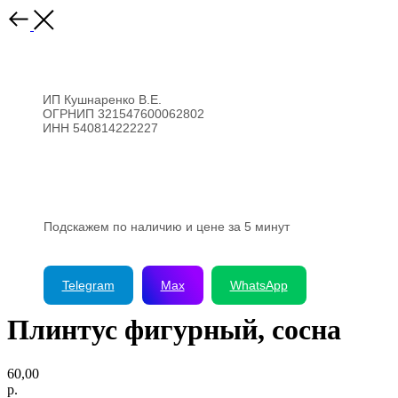
ИП Кушнаренко В.Е.
ОГРНИП 321547600062802
ИНН 540814222227
8 (923) 176-99-44
Подскажем по наличию и цене за 5 минут
Telegram
Max
WhatsApp
Плинтус фигурный, сосна
60,00
р.