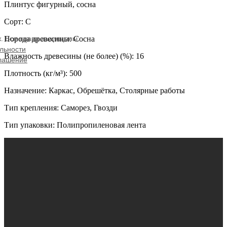
Плинтус фигурный, сосна
Сорт: С
Порода древесины: Сосна
ж. Все права защищены.
льности
Влажность древесины (не более) (%): 16
глашение
Плотность (кг/м³): 500
Назначение: Каркас, Обрешётка, Столярные работы
Тип крепления: Саморез, Гвозди
Тип упаковки: Полипропиленовая лента