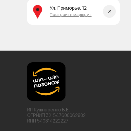
Ул. Приморье, 12
Построить маршрут
ИП Кушнаренко В.Е.
ОГРНИП 321547600062802
ИНН 540814222227