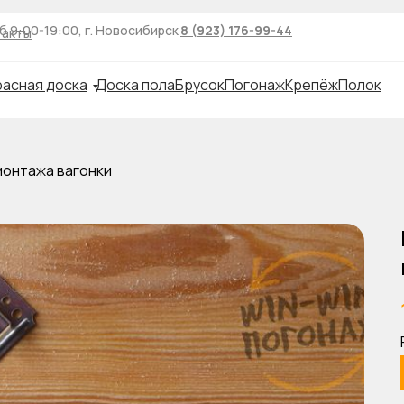
б 9:00-19:00, г. Новосибирск
8 (923) 176-99-44
такты
асная доска
Доска пола
Брусок
Погонаж
Крепёж
Полок
монтажа вагонки