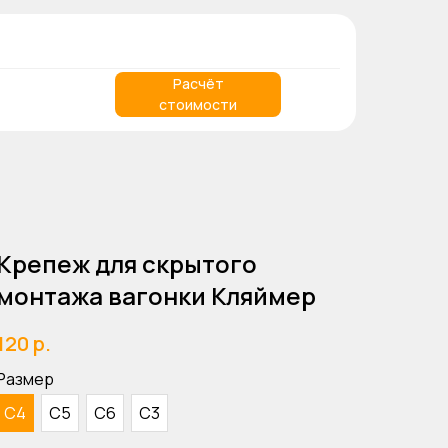
Расчёт
стоимости
Крепеж для скрытого
монтажа вагонки Кляймер
120
р.
Размер
С4
С5
С6
С3