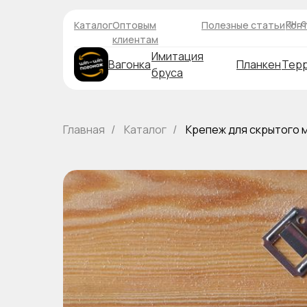
пн-с
Каталог
Оптовым
Полезные статьи
Кон
клиентам
Имитация
Вагонка
Планкен
Терр
бруса
Главная
Каталог
Крепеж для скрытого 
/
/