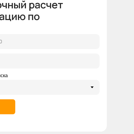
очный расчет
ацию по
иска