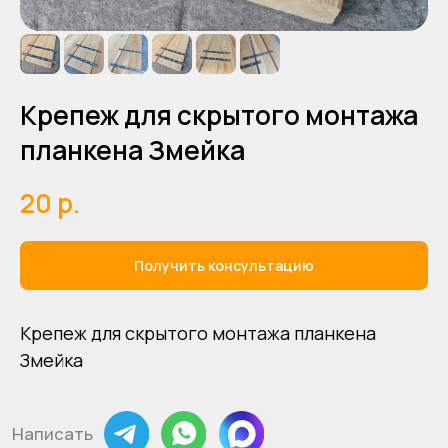
Крепеж для скрытого монтажа
планкена Змейка
20
р.
Получить консультацию
Написать
Крепеж для скрытого монтажа планкена
+7 (923) 176-99-44
Или позвоните нам
Змейка